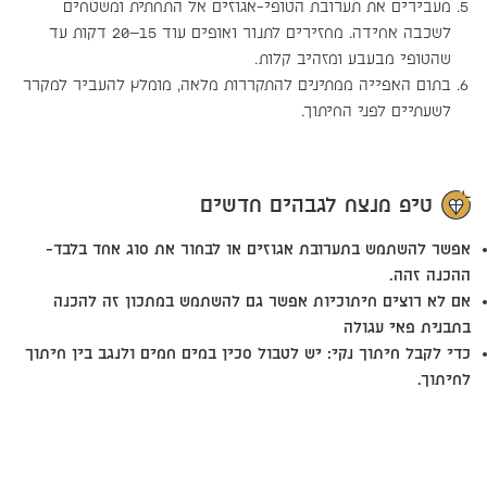
מעבירים את תערובת הטופי-אגוזים אל התחתית ומשטחים
לשכבה אחידה. מחזירים לתנור ואופים עוד 15–20 דקות עד
שהטופי מבעבע ומזהיב קלות.
בתום האפייה ממתינים להתקררות מלאה, מומלץ להעביר למקרר
לשעתיים לפני החיתוך.
טיפ מנצח לגבהים חדשים
אפשר להשתמש בתערובת אגוזים או לבחור את סוג אחד בלבד-
ההכנה זהה.
אם לא רוצים חיתוכיות אפשר גם להשתמש במתכון זה להכנה
בתבנית פאי עגולה
כדי לקבל חיתוך נקי: יש לטבול סכין במים חמים ולנגב בין חיתוך
לחיתוך.