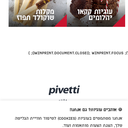
עוגיות קקאו
מקלות
יהלומים
שוקולד תפוז
'); WinPrint.document.close(); WinPrint.focus(); }
🍪 אוהבים עוגיות? גם אנחנו!
אנחנו משתמשים בעוגיות (cookies) לשיפור חוויית הגלישה
שלך, הצגת הצעות מותאמות ועוד.