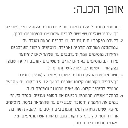
אופן הכנה:
מחממים תנור ל־170 מעלות. מרפדים תבנית 20×30 בנייר אפייה
כך שיהיו שוליים שאפשר להרים איתם את החיתוכיות בסוף.
בקערת מיקסר עם וו גיטרה, מערבבים חמאה וסוכר עד
שמתקבלת תערובת קרמית ואחידה. מוסיפים חלמון ומערבבים
לאיחוד. מוסיפים קמח ומערבבים עד שמתחילים להיווצר
פירורים. מוסיפים כף מים קרים וממשיכים לערבב רק עד שנוצר
בצק אחיד (שימו לב, לא ללוש יותר מדי).
משטחים את הבצק בתבנית לשכבה אחידה (אפשר בעזרת
כף/ידיים מקומחות קלות). אופים במשך 12–15 דקות עד שהבצק
מתחיל להזהיב קלות. מוציאים מהתנור ומניחים בצד.
במהלך אפיית התחתית מכינים את הטופי אגוזים.
בסיר בינוני
שמים את החמאה והסוכר ומבשלים עד שהחמאה נמסה. מוסיפים
מייפל, שמנת מתוקה ומלח ומערבבים היטב עד לקבלת תערובת
אחידה וסמיכה כ-3-5 דקות. מכבים את האש ומוסיפים וניל
ואגוזים ומערבבים היטב.