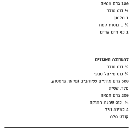
100 גרם חמאה
½ כוס סוכר
1 חלמון
½ 1 כוסות קמח
1 כף מים קרים
לתערובת האגוזים
¾ כוס סוכר
¼ כוס מייפל טבעי
300 גרם אגוזים שאוהבים (פקאן, פיסטוק,
מלך, קשיו)
200 גרם חמאה
⅓ כוס שמנת מתוקה
2 כפיות וניל
קורט מלח