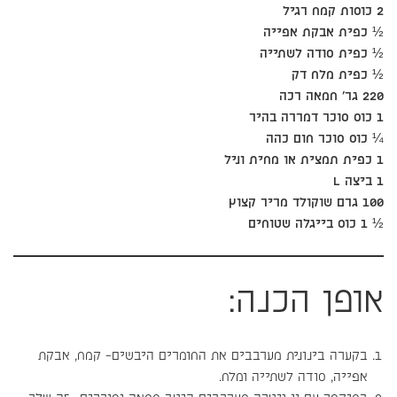
2 כוסות קמח רגיל
½ כפית אבקת אפייה
½ כפית סודה לשתייה
½ כפית מלח דק
220 גר׳ חמאה רכה
1 כוס סוכר דמררה בהיר
¼ כוס סוכר חום כהה
1 כפית תמצית או מחית וניל
1 ביצה L
100 גרם שוקולד מריר קצוץ
½ 1 כוס בייגלה שטוחים
אופן הכנה:
בקערה בינונית מערבבים את החומרים היבשים- קמח, אבקת
אפייה, סודה לשתייה ומלח.