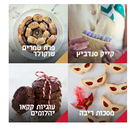
פרח שמרים
קייק סנדביץ
שוקולד
עוגיות קקאו
מסכות ריבה
יהלומים