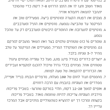
במיקסר עם וו גיטרה מערבבים היטב חמאה וסוכרים- זה שלב
מאוד חשוב ותנו לו את הזמן הדרוש 7-8 דקות כדי שהסוכר
יתחבר לחמאה ויתמלא אוויר.
מנקים את דפנות הקערה ומוסיפים ביצה. מפעילים שוב את
המיקסר עד שהביצה נטמעת. מוסיפים את הוניל ומערבבים.
מוסיפים לתערובת את החומרים היבשים ומערבבים רק עד שהכל
נטמע.
שומרים ½ כוס שטוחים שלמים בצד ואת השאר מועכים למרקם
גס. מוסיפים את השוקולד המריר, מפעילים את המיקסר על שלב
מהיר ל-3 שניות בלבד.
יוצרים כדורים בגודל פינג פונג, מעל כל עוגייה מניחים עיגול
שטוחים אחד. מניחים בכלי גדול שיכול להכנס למקפיא ועבירים
את הכדורים להקפאה של שעה לפחות.
מחממים תנור לחום של 180 מעלות, מרפדים תבנית בנייר אפייה,
מסדרים את העוגיות בתבנית עם הרבה רווחים.
אופים למשך 12-20 דקות, תלוי במרקם שתרצו- בשביל פריכות
מירבית העוגיות צריכות להיות שחומות מאוד. בשביל פריכות
בקצוות ומרכז רך יש להוציא כשהשוליים מזהיבים אבל המרכז
עדיין רך.